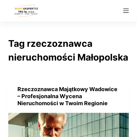
P
r
z
e
j
Tag
rzeczoznawca
d
ź
nieruchomości Małopolska
d
o
t
r
Rzeczoznawca Majątkowy Wadowice
e
– Profesjonalna Wycena
ś
Nieruchomości w Twoim Regionie
c
i