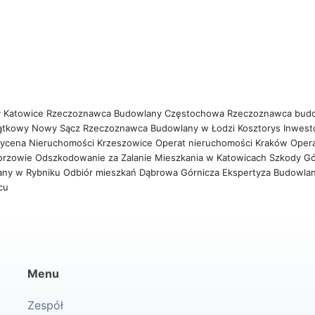
 Katowice
Rzeczoznawca Budowlany Częstochowa
Rzeczoznawca bud
ątkowy Nowy Sącz
Rzeczoznawca Budowlany w Łodzi
Kosztorys Inwest
ycena Nieruchomości Krzeszowice
Operat nieruchomości Kraków
Oper
orzowie
Odszkodowanie za Zalanie Mieszkania w Katowicach
Szkody Gó
any w Rybniku
Odbiór mieszkań Dąbrowa Górnicza
Ekspertyza Budowla
wcu
Menu
Zespół