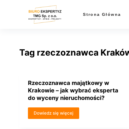
P
r
Strona Główna
z
e
j
d
Tag
rzeczoznawca Krakó
ź
d
o
t
r
Rzeczoznawca majątkowy w
e
Krakowie – jak wybrać eksperta
ś
do wyceny nieruchomości?
c
i
Dowiedz się więcej