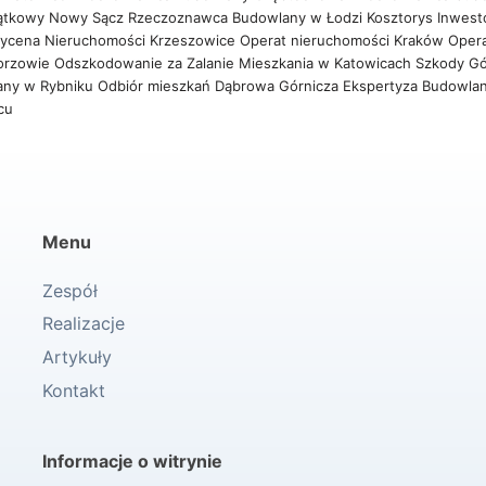
ątkowy Nowy Sącz
Rzeczoznawca Budowlany w Łodzi
Kosztorys Inwest
ycena Nieruchomości Krzeszowice
Operat nieruchomości Kraków
Oper
orzowie
Odszkodowanie za Zalanie Mieszkania w Katowicach
Szkody Gó
any w Rybniku
Odbiór mieszkań Dąbrowa Górnicza
Ekspertyza Budowla
wcu
Menu
Zespół
Realizacje
Artykuły
Kontakt
Informacje o witrynie