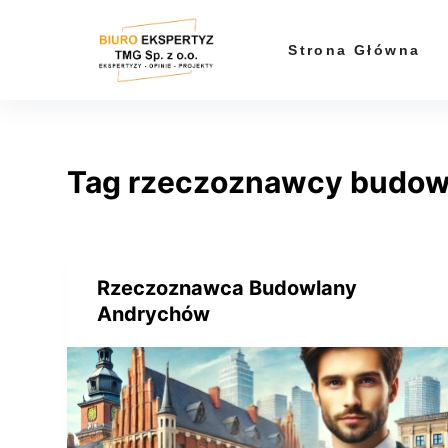
P
r
Strona Główna
z
e
j
d
Tag
rzeczoznawcy budow
ź
d
o
t
r
Rzeczoznawca Budowlany
e
Andrychów
ś
c
i