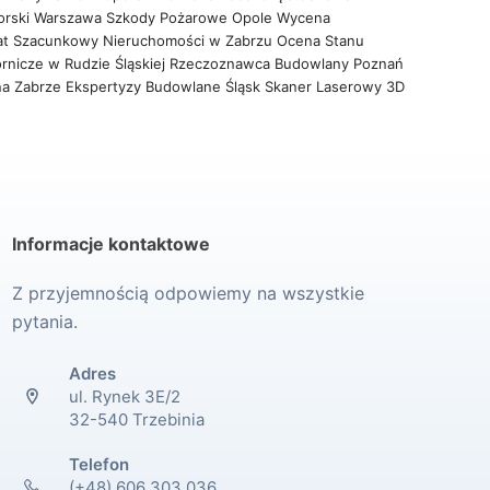
orski Warszawa
Szkody Pożarowe Opole
Wycena
at Szacunkowy Nieruchomości w Zabrzu
Ocena Stanu
rnicze w Rudzie Śląskiej
Rzeczoznawca Budowlany Poznań
na Zabrze
Ekspertyzy Budowlane Śląsk
Skaner Laserowy 3D
Informacje kontaktowe
Z przyjemnością odpowiemy na wszystkie
pytania.
Adres
ul. Rynek 3E/2
32-540 Trzebinia
Telefon
(+48) 606 303 036