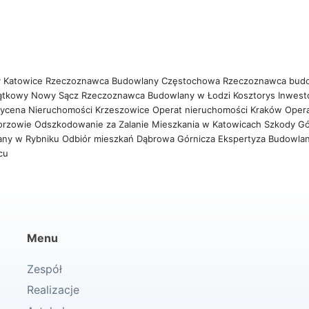
 Katowice
Rzeczoznawca Budowlany Częstochowa
Rzeczoznawca bud
ątkowy Nowy Sącz
Rzeczoznawca Budowlany w Łodzi
Kosztorys Inwest
ycena Nieruchomości Krzeszowice
Operat nieruchomości Kraków
Oper
orzowie
Odszkodowanie za Zalanie Mieszkania w Katowicach
Szkody Gó
any w Rybniku
Odbiór mieszkań Dąbrowa Górnicza
Ekspertyza Budowla
wcu
Menu
Zespół
Realizacje