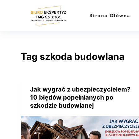
P
r
Strona Główna
z
e
j
d
Tag
szkoda budowlana
ź
d
o
t
r
Jak wygrać z ubezpieczycielem?
e
10 błędów popełnianych po
ś
szkodzie budowlanej
c
i