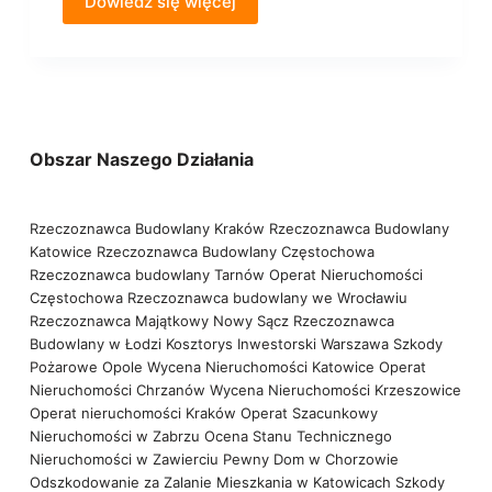
Dowiedz się więcej
Obszar Naszego Działania
Rzeczoznawca Budowlany Kraków
Rzeczoznawca Budowlany
Katowice
Rzeczoznawca Budowlany Częstochowa
Rzeczoznawca budowlany Tarnów
Operat Nieruchomości
Częstochowa
Rzeczoznawca budowlany we Wrocławiu
Rzeczoznawca Majątkowy Nowy Sącz
Rzeczoznawca
Budowlany w Łodzi
Kosztorys Inwestorski Warszawa
Szkody
Pożarowe Opole
Wycena Nieruchomości Katowice
Operat
Nieruchomości Chrzanów
Wycena Nieruchomości Krzeszowice
Operat nieruchomości Kraków
Operat Szacunkowy
Nieruchomości w Zabrzu
Ocena Stanu Technicznego
Nieruchomości w Zawierciu
Pewny Dom w Chorzowie
Odszkodowanie za Zalanie Mieszkania w Katowicach
Szkody