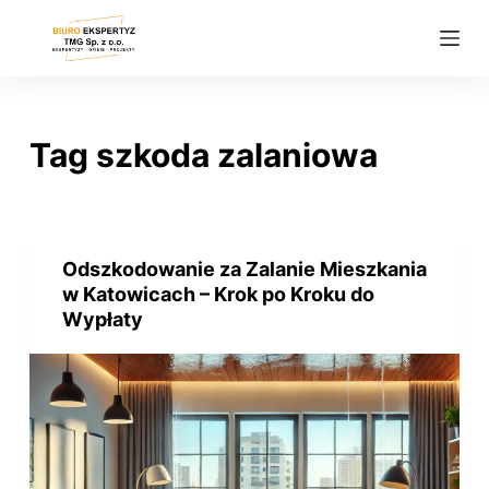
P
r
z
e
j
Tag
szkoda zalaniowa
d
ź
d
o
Odszkodowanie za Zalanie Mieszkania
t
w Katowicach – Krok po Kroku do
r
Wypłaty
e
ś
c
i