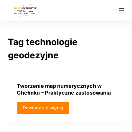
P
r
z
e
j
Tag
technologie
d
ź
geodezyjne
d
o
t
r
Tworzenie map numerycznych w
e
Chełmku – Praktyczne zastosowania
ś
c
Dowiedz się więcej
i