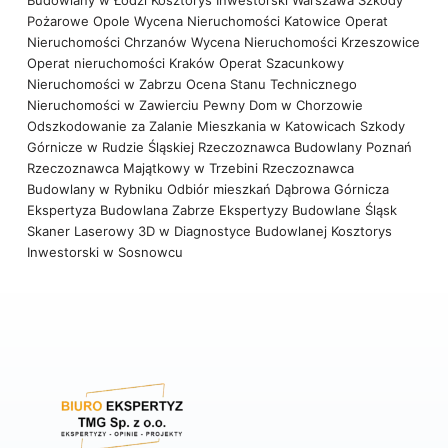
Budowlany w Łodzi
Kosztorys Inwestorski Warszawa
Szkody
Pożarowe Opole
Wycena Nieruchomości Katowice
Operat
Nieruchomości Chrzanów
Wycena Nieruchomości Krzeszowice
Operat nieruchomości Kraków
Operat Szacunkowy
Nieruchomości w Zabrzu
Ocena Stanu Technicznego
Nieruchomości w Zawierciu
Pewny Dom w Chorzowie
Odszkodowanie za Zalanie Mieszkania w Katowicach
Szkody
Górnicze w Rudzie Śląskiej
Rzeczoznawca Budowlany Poznań
Rzeczoznawca Majątkowy w Trzebini
Rzeczoznawca
Budowlany w Rybniku
Odbiór mieszkań Dąbrowa Górnicza
Ekspertyza Budowlana Zabrze
Ekspertyzy Budowlane Śląsk
Skaner Laserowy 3D w Diagnostyce Budowlanej
Kosztorys
Inwestorski w Sosnowcu