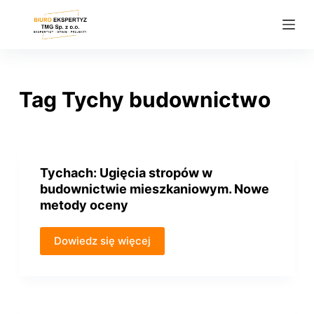
P
r
z
e
j
Tag
Tychy budownictwo
d
ź
d
o
Tychach: Ugięcia stropów w
t
budownictwie mieszkaniowym. Nowe
r
metody oceny
e
ś
Dowiedz się więcej
c
i