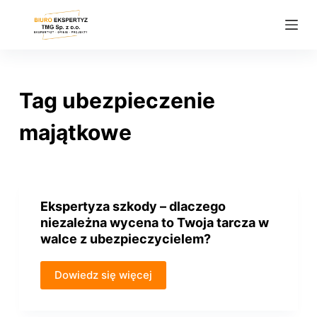
P
r
z
e
j
Tag
ubezpieczenie
d
ź
majątkowe
d
o
t
r
Ekspertyza szkody – dlaczego
e
niezależna wycena to Twoja tarcza w
ś
walce z ubezpieczycielem?
c
i
Dowiedz się więcej