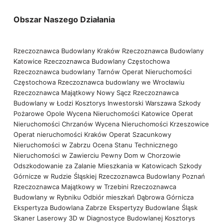
Obszar Naszego Działania
Rzeczoznawca Budowlany Kraków
Rzeczoznawca Budowlany
Katowice
Rzeczoznawca Budowlany Częstochowa
Rzeczoznawca budowlany Tarnów
Operat Nieruchomości
Częstochowa
Rzeczoznawca budowlany we Wrocławiu
Rzeczoznawca Majątkowy Nowy Sącz
Rzeczoznawca
Budowlany w Łodzi
Kosztorys Inwestorski Warszawa
Szkody
Pożarowe Opole
Wycena Nieruchomości Katowice
Operat
Nieruchomości Chrzanów
Wycena Nieruchomości Krzeszowice
Operat nieruchomości Kraków
Operat Szacunkowy
Nieruchomości w Zabrzu
Ocena Stanu Technicznego
Nieruchomości w Zawierciu
Pewny Dom w Chorzowie
Odszkodowanie za Zalanie Mieszkania w Katowicach
Szkody
Górnicze w Rudzie Śląskiej
Rzeczoznawca Budowlany Poznań
Rzeczoznawca Majątkowy w Trzebini
Rzeczoznawca
Budowlany w Rybniku
Odbiór mieszkań Dąbrowa Górnicza
Ekspertyza Budowlana Zabrze
Ekspertyzy Budowlane Śląsk
Skaner Laserowy 3D w Diagnostyce Budowlanej
Kosztorys