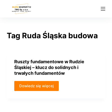
P
r
z
e
j
Tag
Ruda Śląska budowa
d
ź
d
o
Ruszty fundamentowe w Rudzie
t
Śląskiej – klucz do solidnych i
r
trwałych fundamentów
e
ś
Dowiedz się więcej
c
i