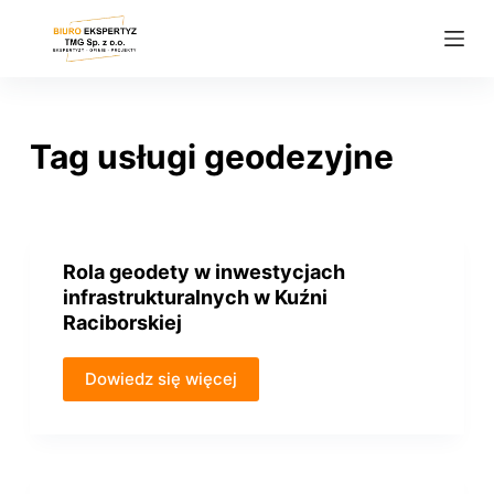
P
r
z
e
j
Tag
usługi geodezyjne
d
ź
d
o
Rola geodety w inwestycjach
t
infrastrukturalnych w Kuźni
r
Raciborskiej
e
ś
Dowiedz się więcej
c
i