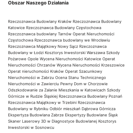
Obszar Naszego Działania
Rzeczoznawca Budowlany Kraków
Rzeczoznawca Budowlany
Katowice
Rzeczoznawca Budowlany Częstochowa
Rzeczoznawca budowlany Tarnów
Operat Nieruchomości
Częstochowa
Rzeczoznawca budowlany we Wrocławiu
Rzeczoznawca Majątkowy Nowy Sącz
Rzeczoznawca
Budowlany w Łodzi
Kosztorys Inwestorski Warszawa
Szkody
Pożarowe Opole
Wycena Nieruchomości Katowice
Operat
Nieruchomości Chrzanów
Wycena Nieruchomości Krzeszowice
Operat nieruchomości Kraków
Operat Szacunkowy
Nieruchomości w Zabrzu
Ocena Stanu Technicznego
Nieruchomości w Zawierciu
Pewny Dom w Chorzowie
Odszkodowanie za Zalanie Mieszkania w Katowicach
Szkody
Górnicze w Rudzie Śląskiej
Rzeczoznawca Budowlany Poznań
Rzeczoznawca Majątkowy w Trzebini
Rzeczoznawca
Budowlany w Rybniku
Odbiór mieszkań Dąbrowa Górnicza
Ekspertyza Budowlana Zabrze
Ekspertyzy Budowlane Śląsk
Skaner Laserowy 3D w Diagnostyce Budowlanej
Kosztorys
Inwestorski w Sosnowcu