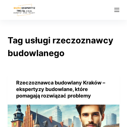
P
r
z
e
j
Tag
usługi rzeczoznawcy
d
ź
budowlanego
d
o
t
r
Rzeczoznawca budowlany Kraków –
e
ekspertyzy budowlane, które
ś
pomagają rozwiązać problemy
c
i