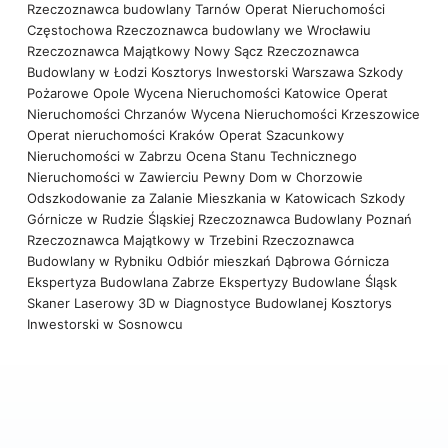
Rzeczoznawca budowlany Tarnów
Operat Nieruchomości
Częstochowa
Rzeczoznawca budowlany we Wrocławiu
Rzeczoznawca Majątkowy Nowy Sącz
Rzeczoznawca
Budowlany w Łodzi
Kosztorys Inwestorski Warszawa
Szkody
Pożarowe Opole
Wycena Nieruchomości Katowice
Operat
Nieruchomości Chrzanów
Wycena Nieruchomości Krzeszowice
Operat nieruchomości Kraków
Operat Szacunkowy
Nieruchomości w Zabrzu
Ocena Stanu Technicznego
Nieruchomości w Zawierciu
Pewny Dom w Chorzowie
Odszkodowanie za Zalanie Mieszkania w Katowicach
Szkody
Górnicze w Rudzie Śląskiej
Rzeczoznawca Budowlany Poznań
Rzeczoznawca Majątkowy w Trzebini
Rzeczoznawca
Budowlany w Rybniku
Odbiór mieszkań Dąbrowa Górnicza
Ekspertyza Budowlana Zabrze
Ekspertyzy Budowlane Śląsk
Skaner Laserowy 3D w Diagnostyce Budowlanej
Kosztorys
Inwestorski w Sosnowcu