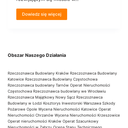
Dowiedz się więcej
Obszar Naszego Działania
Rzeczoznawca Budowlany Kraków
Rzeczoznawca Budowlany
Katowice
Rzeczoznawca Budowlany Częstochowa
Rzeczoznawca budowlany Tarnów
Operat Nieruchomości
Częstochowa
Rzeczoznawca budowlany we Wrocławiu
Rzeczoznawca Majątkowy Nowy Sącz
Rzeczoznawca
Budowlany w Łodzi
Kosztorys Inwestorski Warszawa
Szkody
Pożarowe Opole
Wycena Nieruchomości Katowice
Operat
Nieruchomości Chrzanów
Wycena Nieruchomości Krzeszowice
Operat nieruchomości Kraków
Operat Szacunkowy
Nieruchomości w Zabrzu
Ocena Stanu Technicznego