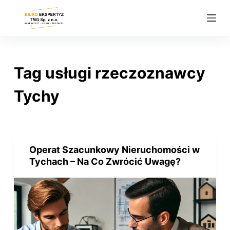
P
r
z
e
j
Tag
usługi rzeczoznawcy
d
ź
Tychy
d
o
t
r
Operat Szacunkowy Nieruchomości w
e
Tychach – Na Co Zwrócić Uwagę?
ś
c
i