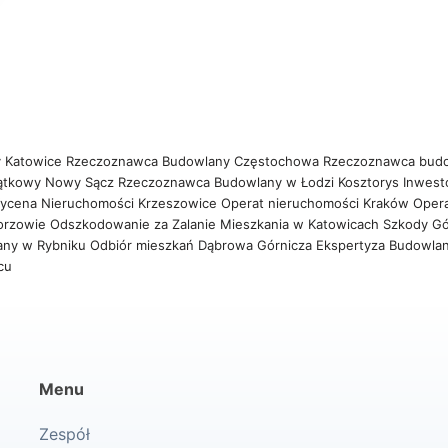
 Katowice
Rzeczoznawca Budowlany Częstochowa
Rzeczoznawca bud
ątkowy Nowy Sącz
Rzeczoznawca Budowlany w Łodzi
Kosztorys Inwest
ycena Nieruchomości Krzeszowice
Operat nieruchomości Kraków
Oper
orzowie
Odszkodowanie za Zalanie Mieszkania w Katowicach
Szkody Gó
any w Rybniku
Odbiór mieszkań Dąbrowa Górnicza
Ekspertyza Budowla
wcu
Menu
Zespół