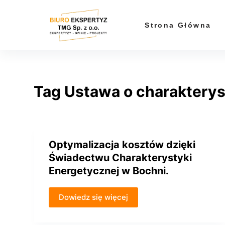
P
r
Strona Główna
z
e
j
d
Tag
Ustawa o charakterys
ź
d
o
t
r
Optymalizacja kosztów dzięki
e
Świadectwu Charakterystyki
ś
Energetycznej w Bochni.
c
i
Dowiedz się więcej