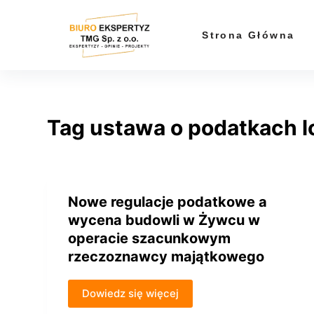
P
r
Strona Główna
z
e
j
d
Tag
ustawa o podatkach l
ź
d
o
t
r
Nowe regulacje podatkowe a
e
wycena budowli w Żywcu w
ś
operacie szacunkowym
c
rzeczoznawcy majątkowego
i
Dowiedz się więcej