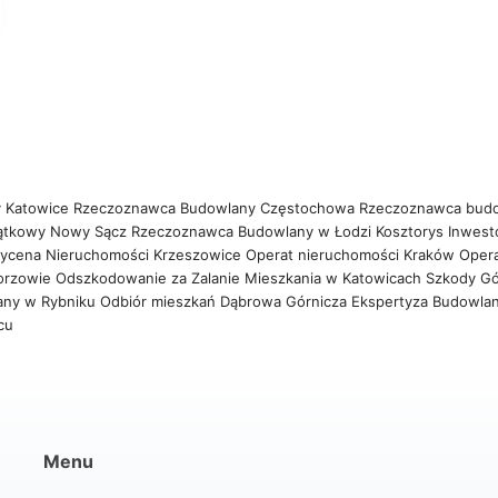
 Katowice
Rzeczoznawca Budowlany Częstochowa
Rzeczoznawca bud
ątkowy Nowy Sącz
Rzeczoznawca Budowlany w Łodzi
Kosztorys Inwest
ycena Nieruchomości Krzeszowice
Operat nieruchomości Kraków
Oper
orzowie
Odszkodowanie za Zalanie Mieszkania w Katowicach
Szkody Gó
any w Rybniku
Odbiór mieszkań Dąbrowa Górnicza
Ekspertyza Budowla
wcu
Menu