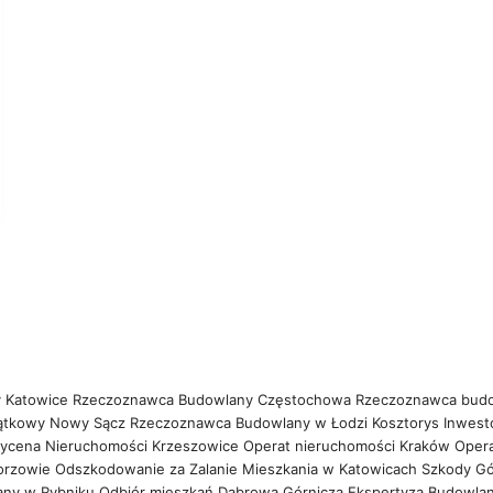
 Katowice
Rzeczoznawca Budowlany Częstochowa
Rzeczoznawca bud
ątkowy Nowy Sącz
Rzeczoznawca Budowlany w Łodzi
Kosztorys Inwest
ycena Nieruchomości Krzeszowice
Operat nieruchomości Kraków
Oper
orzowie
Odszkodowanie za Zalanie Mieszkania w Katowicach
Szkody Gó
any w Rybniku
Odbiór mieszkań Dąbrowa Górnicza
Ekspertyza Budowla