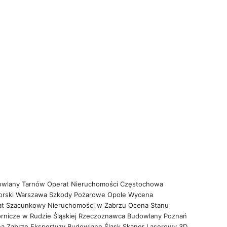
owlany Tarnów
Operat Nieruchomości Częstochowa
orski Warszawa
Szkody Pożarowe Opole
Wycena
at Szacunkowy Nieruchomości w Zabrzu
Ocena Stanu
rnicze w Rudzie Śląskiej
Rzeczoznawca Budowlany Poznań
na Zabrze
Ekspertyzy Budowlane Śląsk
Skaner Laserowy 3D