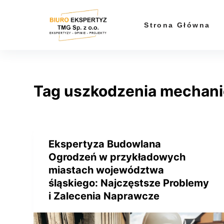
P
r
Strona Główna
z
e
j
d
Tag
uszkodzenia mechan
ź
d
o
t
r
Ekspertyza Budowlana
e
Ogrodzeń w przykładowych
ś
miastach województwa
c
śląskiego: Najczęstsze Problemy
i
i Zalecenia Naprawcze