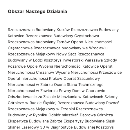
Obszar Naszego Działania
Rzeczoznawca Budowlany Kraków
Rzeczoznawca Budowlany
Katowice
Rzeczoznawca Budowlany Częstochowa
Rzeczoznawca budowlany Tarnów
Operat Nieruchomości
Częstochowa
Rzeczoznawca budowlany we Wrocławiu
Rzeczoznawca Majątkowy Nowy Sącz
Rzeczoznawca
Budowlany w Łodzi
Kosztorys Inwestorski Warszawa
Szkody
Pożarowe Opole
Wycena Nieruchomości Katowice
Operat
Nieruchomości Chrzanów
Wycena Nieruchomości Krzeszowice
Operat nieruchomości Kraków
Operat Szacunkowy
Nieruchomości w Zabrzu
Ocena Stanu Technicznego
Nieruchomości w Zawierciu
Pewny Dom w Chorzowie
Odszkodowanie za Zalanie Mieszkania w Katowicach
Szkody
Górnicze w Rudzie Śląskiej
Rzeczoznawca Budowlany Poznań
Rzeczoznawca Majątkowy w Trzebini
Rzeczoznawca
Budowlany w Rybniku
Odbiór mieszkań Dąbrowa Górnicza
Ekspertyza Budowlana Zabrze
Ekspertyzy Budowlane Śląsk
Skaner Laserowy 3D w Diagnostyce Budowlanej
Kosztorys