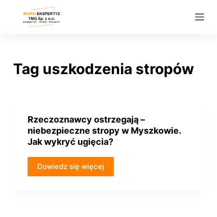
P
r
z
e
j
Tag
uszkodzenia stropów
d
ź
d
o
Rzeczoznawcy ostrzegają –
t
niebezpieczne stropy w Myszkowie.
r
Jak wykryć ugięcia?
e
ś
Dowiedz się więcej
c
i