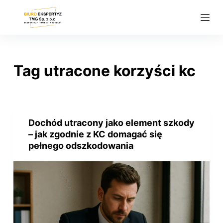
P
r
z
e
j
Tag
utracone korzyści kc
d
ź
d
o
Dochód utracony jako element szkody
t
– jak zgodnie z KC domagać się
r
pełnego odszkodowania
e
ś
c
i