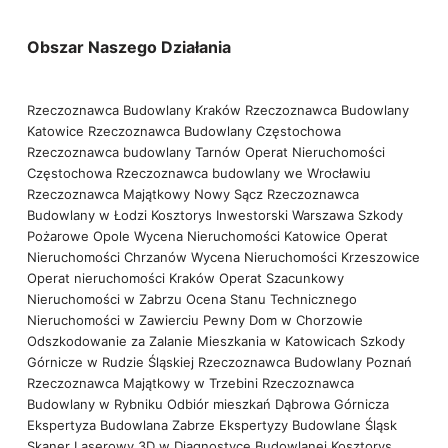
Obszar Naszego Działania
Rzeczoznawca Budowlany Kraków
Rzeczoznawca Budowlany
Katowice
Rzeczoznawca Budowlany Częstochowa
Rzeczoznawca budowlany Tarnów
Operat Nieruchomości
Częstochowa
Rzeczoznawca budowlany we Wrocławiu
Rzeczoznawca Majątkowy Nowy Sącz
Rzeczoznawca
Budowlany w Łodzi
Kosztorys Inwestorski Warszawa
Szkody
Pożarowe Opole
Wycena Nieruchomości Katowice
Operat
Nieruchomości Chrzanów
Wycena Nieruchomości Krzeszowice
Operat nieruchomości Kraków
Operat Szacunkowy
Nieruchomości w Zabrzu
Ocena Stanu Technicznego
Nieruchomości w Zawierciu
Pewny Dom w Chorzowie
Odszkodowanie za Zalanie Mieszkania w Katowicach
Szkody
Górnicze w Rudzie Śląskiej
Rzeczoznawca Budowlany Poznań
Rzeczoznawca Majątkowy w Trzebini
Rzeczoznawca
Budowlany w Rybniku
Odbiór mieszkań Dąbrowa Górnicza
Ekspertyza Budowlana Zabrze
Ekspertyzy Budowlane Śląsk
Skaner Laserowy 3D w Diagnostyce Budowlanej
Kosztorys