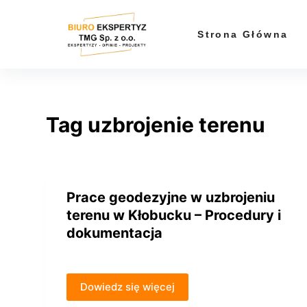
P
r
Strona Główna
z
e
j
d
Tag
uzbrojenie terenu
ź
d
o
t
r
Prace geodezyjne w uzbrojeniu
e
terenu w Kłobucku – Procedury i
ś
dokumentacja
c
i
Dowiedz się więcej