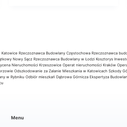
 Katowice
Rzeczoznawca Budowlany Częstochowa
Rzeczoznawca bud
ątkowy Nowy Sącz
Rzeczoznawca Budowlany w Łodzi
Kosztorys Inwest
ycena Nieruchomości Krzeszowice
Operat nieruchomości Kraków
Oper
orzowie
Odszkodowanie za Zalanie Mieszkania w Katowicach
Szkody Gó
any w Rybniku
Odbiór mieszkań Dąbrowa Górnicza
Ekspertyza Budowla
wcu
Menu