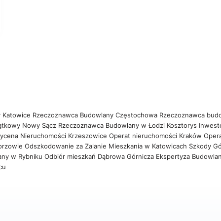
 Katowice
Rzeczoznawca Budowlany Częstochowa
Rzeczoznawca bud
ątkowy Nowy Sącz
Rzeczoznawca Budowlany w Łodzi
Kosztorys Inwest
ycena Nieruchomości Krzeszowice
Operat nieruchomości Kraków
Oper
orzowie
Odszkodowanie za Zalanie Mieszkania w Katowicach
Szkody Gó
any w Rybniku
Odbiór mieszkań Dąbrowa Górnicza
Ekspertyza Budowla
wcu