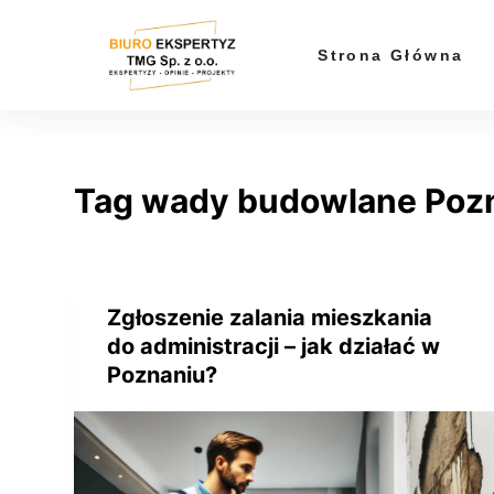
P
r
Strona Główna
z
e
j
d
Tag
wady budowlane Poz
ź
d
o
t
r
Zgłoszenie zalania mieszkania
e
do administracji – jak działać w
ś
Poznaniu?
c
i