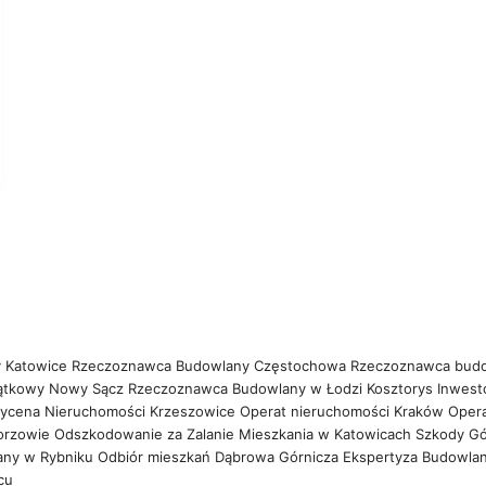
 Katowice
Rzeczoznawca Budowlany Częstochowa
Rzeczoznawca bud
ątkowy Nowy Sącz
Rzeczoznawca Budowlany w Łodzi
Kosztorys Inwest
ycena Nieruchomości Krzeszowice
Operat nieruchomości Kraków
Oper
orzowie
Odszkodowanie za Zalanie Mieszkania w Katowicach
Szkody Gó
any w Rybniku
Odbiór mieszkań Dąbrowa Górnicza
Ekspertyza Budowla
wcu