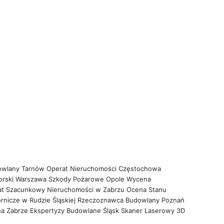
owlany Tarnów
Operat Nieruchomości Częstochowa
orski Warszawa
Szkody Pożarowe Opole
Wycena
at Szacunkowy Nieruchomości w Zabrzu
Ocena Stanu
rnicze w Rudzie Śląskiej
Rzeczoznawca Budowlany Poznań
na Zabrze
Ekspertyzy Budowlane Śląsk
Skaner Laserowy 3D