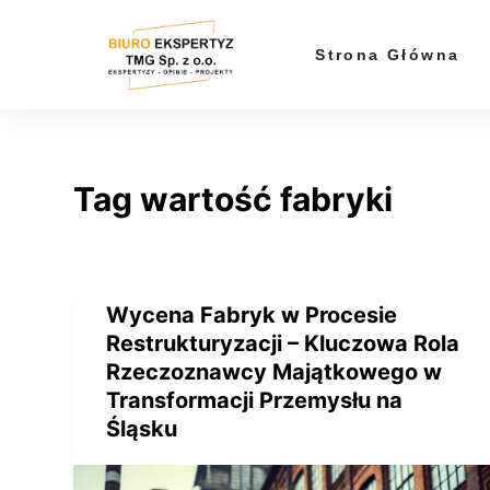
P
r
Strona Główna
z
e
j
d
Tag
wartość fabryki
ź
d
o
t
r
Wycena Fabryk w Procesie
e
Restrukturyzacji – Kluczowa Rola
ś
Rzeczoznawcy Majątkowego w
c
Transformacji Przemysłu na
i
Śląsku