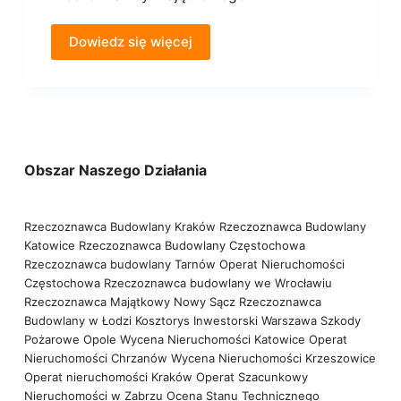
Dowiedz się więcej
Obszar Naszego Działania
Rzeczoznawca Budowlany Kraków
Rzeczoznawca Budowlany
Katowice
Rzeczoznawca Budowlany Częstochowa
Rzeczoznawca budowlany Tarnów
Operat Nieruchomości
Częstochowa
Rzeczoznawca budowlany we Wrocławiu
Rzeczoznawca Majątkowy Nowy Sącz
Rzeczoznawca
Budowlany w Łodzi
Kosztorys Inwestorski Warszawa
Szkody
Pożarowe Opole
Wycena Nieruchomości Katowice
Operat
Nieruchomości Chrzanów
Wycena Nieruchomości Krzeszowice
Operat nieruchomości Kraków
Operat Szacunkowy
Nieruchomości w Zabrzu
Ocena Stanu Technicznego