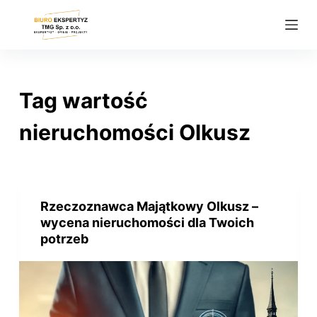
P
r
z
e
j
Tag
wartość
d
ź
nieruchomości Olkusz
d
o
t
r
Rzeczoznawca Majątkowy Olkusz –
e
wycena nieruchomości dla Twoich
ś
potrzeb
c
i