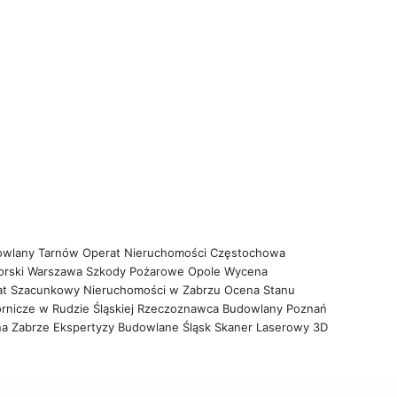
owlany Tarnów
Operat Nieruchomości Częstochowa
orski Warszawa
Szkody Pożarowe Opole
Wycena
at Szacunkowy Nieruchomości w Zabrzu
Ocena Stanu
rnicze w Rudzie Śląskiej
Rzeczoznawca Budowlany Poznań
na Zabrze
Ekspertyzy Budowlane Śląsk
Skaner Laserowy 3D