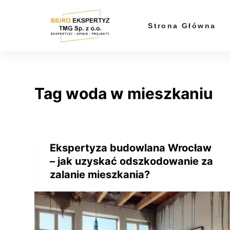
P
r
Strona Główna
z
e
j
d
Tag
woda w mieszkaniu
ź
d
o
t
r
Ekspertyza budowlana Wrocław
e
– jak uzyskać odszkodowanie za
ś
zalanie mieszkania?
c
i