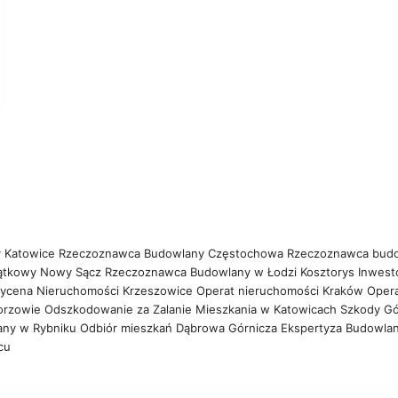
 Katowice
Rzeczoznawca Budowlany Częstochowa
Rzeczoznawca bud
ątkowy Nowy Sącz
Rzeczoznawca Budowlany w Łodzi
Kosztorys Inwest
ycena Nieruchomości Krzeszowice
Operat nieruchomości Kraków
Oper
orzowie
Odszkodowanie za Zalanie Mieszkania w Katowicach
Szkody Gó
any w Rybniku
Odbiór mieszkań Dąbrowa Górnicza
Ekspertyza Budowla
wcu