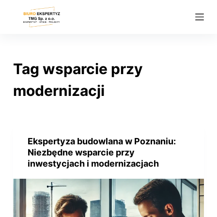
P
r
z
e
j
Tag
wsparcie przy
d
ź
modernizacji
d
o
t
r
Ekspertyza budowlana w Poznaniu:
e
Niezbędne wsparcie przy
ś
inwestycjach i modernizacjach
c
i