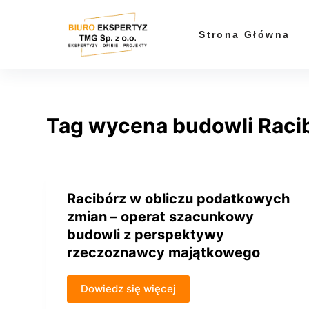
P
r
Strona Główna
z
e
j
d
Tag
wycena budowli Raci
ź
d
o
t
r
Racibórz w obliczu podatkowych
e
zmian – operat szacunkowy
ś
budowli z perspektywy
c
rzeczoznawcy majątkowego
i
Dowiedz się więcej