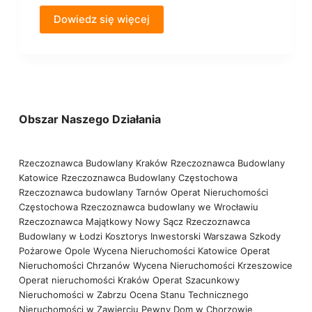
Dowiedz się więcej
Obszar Naszego Działania
Rzeczoznawca Budowlany Kraków
Rzeczoznawca Budowlany
Katowice
Rzeczoznawca Budowlany Częstochowa
Rzeczoznawca budowlany Tarnów
Operat Nieruchomości
Częstochowa
Rzeczoznawca budowlany we Wrocławiu
Rzeczoznawca Majątkowy Nowy Sącz
Rzeczoznawca
Budowlany w Łodzi
Kosztorys Inwestorski Warszawa
Szkody
Pożarowe Opole
Wycena Nieruchomości Katowice
Operat
Nieruchomości Chrzanów
Wycena Nieruchomości Krzeszowice
Operat nieruchomości Kraków
Operat Szacunkowy
Nieruchomości w Zabrzu
Ocena Stanu Technicznego
Nieruchomości w Zawierciu
Pewny Dom w Chorzowie