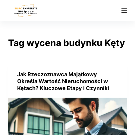
P
r
z
e
j
Tag
wycena budynku Kęty
d
ź
d
o
Jak Rzeczoznawca Majątkowy
t
Określa Wartość Nieruchomości w
r
Kętach? Kluczowe Etapy i Czynniki
e
ś
c
i