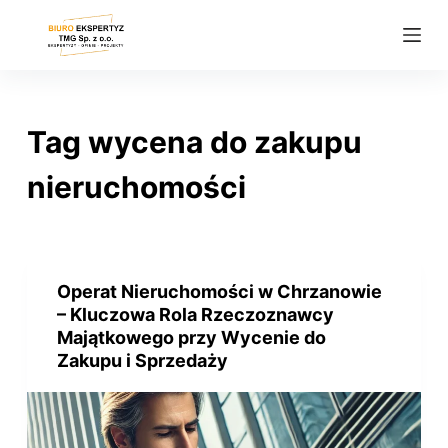
P
r
z
e
j
Tag
wycena do zakupu
d
ź
nieruchomości
d
o
t
r
Operat Nieruchomości w Chrzanowie
e
– Kluczowa Rola Rzeczoznawcy
ś
Majątkowego przy Wycenie do
Zakupu i Sprzedaży
c
i