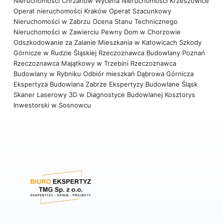
Nieruchomości Chrzanów
Wycena Nieruchomości Krzeszowice
Operat nieruchomości Kraków
Operat Szacunkowy
Nieruchomości w Zabrzu
Ocena Stanu Technicznego
Nieruchomości w Zawierciu
Pewny Dom w Chorzowie
Odszkodowanie za Zalanie Mieszkania w Katowicach
Szkody
Górnicze w Rudzie Śląskiej
Rzeczoznawca Budowlany Poznań
Rzeczoznawca Majątkowy w Trzebini
Rzeczoznawca
Budowlany w Rybniku
Odbiór mieszkań Dąbrowa Górnicza
Ekspertyza Budowlana Zabrze
Ekspertyzy Budowlane Śląsk
Skaner Laserowy 3D w Diagnostyce Budowlanej
Kosztorys
Inwestorski w Sosnowcu