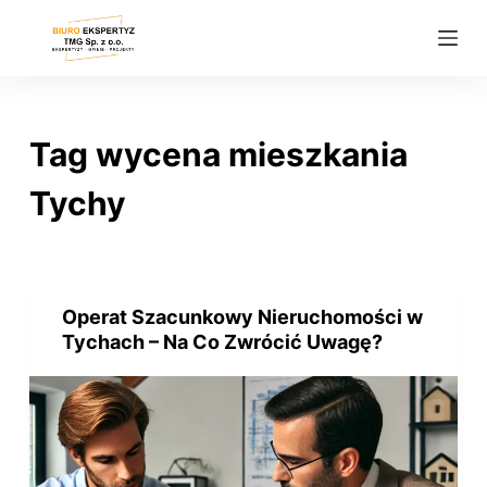
P
r
z
e
j
Tag
wycena mieszkania
d
ź
Tychy
d
o
t
r
Operat Szacunkowy Nieruchomości w
e
Tychach – Na Co Zwrócić Uwagę?
ś
c
i