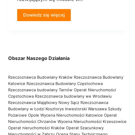
Dowiedz się więcej
Obszar Naszego Działania
Rzeczoznawca Budowlany Kraków
Rzeczoznawca Budowlany
Katowice
Rzeczoznawca Budowlany Częstochowa
Rzeczoznawca budowlany Tarnów
Operat Nieruchomości
Częstochowa
Rzeczoznawca budowlany we Wrocławiu
Rzeczoznawca Majątkowy Nowy Sącz
Rzeczoznawca
Budowlany w Łodzi
Kosztorys Inwestorski Warszawa
Szkody
Pożarowe Opole
Wycena Nieruchomości Katowice
Operat
Nieruchomości Chrzanów
Wycena Nieruchomości Krzeszowice
Operat nieruchomości Kraków
Operat Szacunkowy
Nieruchomości w Zabrzu
Ocena Stanu Technicznego