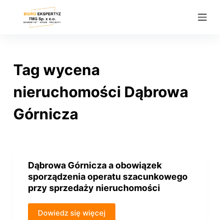
P
r
z
e
j
Tag
wycena
d
ź
nieruchomości Dąbrowa
d
Górnicza
o
t
r
e
ś
Dąbrowa Górnicza a obowiązek
sporządzenia operatu szacunkowego
c
przy sprzedaży nieruchomości
i
Dowiedz się więcej