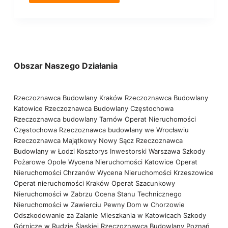
Obszar Naszego Działania
Rzeczoznawca Budowlany Kraków
Rzeczoznawca Budowlany
Katowice
Rzeczoznawca Budowlany Częstochowa
Rzeczoznawca budowlany Tarnów
Operat Nieruchomości
Częstochowa
Rzeczoznawca budowlany we Wrocławiu
Rzeczoznawca Majątkowy Nowy Sącz
Rzeczoznawca
Budowlany w Łodzi
Kosztorys Inwestorski Warszawa
Szkody
Pożarowe Opole
Wycena Nieruchomości Katowice
Operat
Nieruchomości Chrzanów
Wycena Nieruchomości Krzeszowice
Operat nieruchomości Kraków
Operat Szacunkowy
Nieruchomości w Zabrzu
Ocena Stanu Technicznego
Nieruchomości w Zawierciu
Pewny Dom w Chorzowie
Odszkodowanie za Zalanie Mieszkania w Katowicach
Szkody
Górnicze w Rudzie Śląskiej
Rzeczoznawca Budowlany Poznań