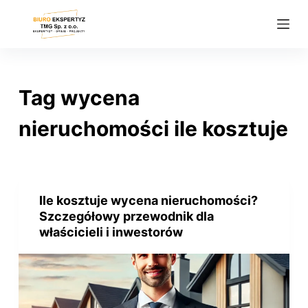
P
r
z
e
j
Tag
wycena
d
ź
nieruchomości ile kosztuje
d
o
t
r
Ile kosztuje wycena nieruchomości?
e
Szczegółowy przewodnik dla
ś
właścicieli i inwestorów
c
i