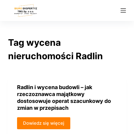
P
r
z
e
j
Tag
wycena
d
ź
nieruchomości Radlin
d
o
t
r
Radlin i wycena budowli – jak
e
rzeczoznawca majątkowy
ś
dostosowuje operat szacunkowy do
zmian w przepisach
c
i
Dowiedz się więcej