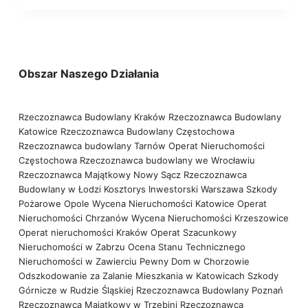
Obszar Naszego Działania
Rzeczoznawca Budowlany Kraków
Rzeczoznawca Budowlany
Katowice
Rzeczoznawca Budowlany Częstochowa
Rzeczoznawca budowlany Tarnów
Operat Nieruchomości
Częstochowa
Rzeczoznawca budowlany we Wrocławiu
Rzeczoznawca Majątkowy Nowy Sącz
Rzeczoznawca
Budowlany w Łodzi
Kosztorys Inwestorski Warszawa
Szkody
Pożarowe Opole
Wycena Nieruchomości Katowice
Operat
Nieruchomości Chrzanów
Wycena Nieruchomości Krzeszowice
Operat nieruchomości Kraków
Operat Szacunkowy
Nieruchomości w Zabrzu
Ocena Stanu Technicznego
Nieruchomości w Zawierciu
Pewny Dom w Chorzowie
Odszkodowanie za Zalanie Mieszkania w Katowicach
Szkody
Górnicze w Rudzie Śląskiej
Rzeczoznawca Budowlany Poznań
Rzeczoznawca Majątkowy w Trzebini
Rzeczoznawca