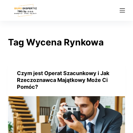
P
r
z
e
j
Tag
Wycena Rynkowa
d
ź
d
o
Czym jest Operat Szacunkowy i Jak
t
Rzeczoznawca Majątkowy Może Ci
r
Pomóc?
e
ś
c
i