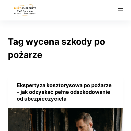
P
r
z
e
j
Tag
wycena szkody po
d
ź
pożarze
d
o
t
r
Ekspertyza kosztorysowa po pożarze
e
– jak odzyskać pełne odszkodowanie
ś
od ubezpieczyciela
c
i