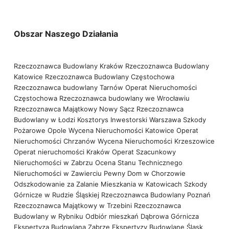
Obszar Naszego Działania
Rzeczoznawca Budowlany Kraków
Rzeczoznawca Budowlany
Katowice
Rzeczoznawca Budowlany Częstochowa
Rzeczoznawca budowlany Tarnów
Operat Nieruchomości
Częstochowa
Rzeczoznawca budowlany we Wrocławiu
Rzeczoznawca Majątkowy Nowy Sącz
Rzeczoznawca
Budowlany w Łodzi
Kosztorys Inwestorski Warszawa
Szkody
Pożarowe Opole
Wycena Nieruchomości Katowice
Operat
Nieruchomości Chrzanów
Wycena Nieruchomości Krzeszowice
Operat nieruchomości Kraków
Operat Szacunkowy
Nieruchomości w Zabrzu
Ocena Stanu Technicznego
Nieruchomości w Zawierciu
Pewny Dom w Chorzowie
Odszkodowanie za Zalanie Mieszkania w Katowicach
Szkody
Górnicze w Rudzie Śląskiej
Rzeczoznawca Budowlany Poznań
Rzeczoznawca Majątkowy w Trzebini
Rzeczoznawca
Budowlany w Rybniku
Odbiór mieszkań Dąbrowa Górnicza
Ekspertyza Budowlana Zabrze
Ekspertyzy Budowlane Śląsk