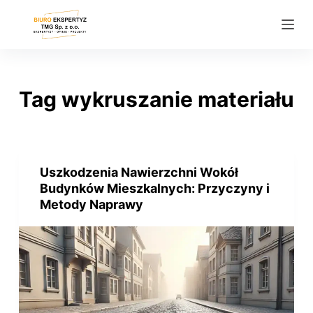
P
r
z
e
j
Tag
wykruszanie materiału
d
ź
d
o
Uszkodzenia Nawierzchni Wokół
t
Budynków Mieszkalnych: Przyczyny i
r
Metody Naprawy
e
ś
c
i