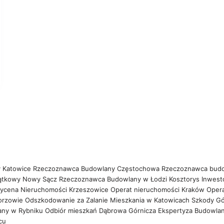
 Katowice
Rzeczoznawca Budowlany Częstochowa
Rzeczoznawca bud
ątkowy Nowy Sącz
Rzeczoznawca Budowlany w Łodzi
Kosztorys Inwest
ycena Nieruchomości Krzeszowice
Operat nieruchomości Kraków
Oper
orzowie
Odszkodowanie za Zalanie Mieszkania w Katowicach
Szkody Gó
any w Rybniku
Odbiór mieszkań Dąbrowa Górnicza
Ekspertyza Budowla
wcu