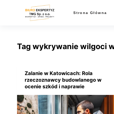
P
r
Strona Główna
z
e
j
d
Tag
wykrywanie wilgoci 
ź
d
o
t
r
Zalanie w Katowicach: Rola
e
rzeczoznawcy budowlanego w
ś
ocenie szkód i naprawie
c
i