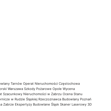
owlany Tarnów
Operat Nieruchomości Częstochowa
orski Warszawa
Szkody Pożarowe Opole
Wycena
at Szacunkowy Nieruchomości w Zabrzu
Ocena Stanu
rnicze w Rudzie Śląskiej
Rzeczoznawca Budowlany Poznań
na Zabrze
Ekspertyzy Budowlane Śląsk
Skaner Laserowy 3D