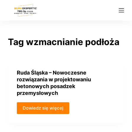
P
r
z
e
j
Tag
wzmacnianie podłoża
d
ź
d
o
Ruda Śląska – Nowoczesne
t
rozwiązania w projektowaniu
r
betonowych posadzek
e
przemysłowych
ś
c
Dowiedz się więcej
i