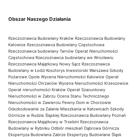
Obszar Naszego Działania
Rzeczoznawca Budowlany Kraków
Rzeczoznawca Budowlany
Katowice
Rzeczoznawca Budowlany Częstochowa
Rzeczoznawca budowlany Tarnów
Operat Nieruchomości
Częstochowa
Rzeczoznawca budowlany we Wrocławiu
Rzeczoznawca Majątkowy Nowy Sącz
Rzeczoznawca
Budowlany w Łodzi
Kosztorys Inwestorski Warszawa
Szkody
Pożarowe Opole
Wycena Nieruchomości Katowice
Operat
Nieruchomości Chrzanów
Wycena Nieruchomości Krzeszowice
Operat nieruchomości Kraków
Operat Szacunkowy
Nieruchomości w Zabrzu
Ocena Stanu Technicznego
Nieruchomości w Zawierciu
Pewny Dom w Chorzowie
Odszkodowanie za Zalanie Mieszkania w Katowicach
Szkody
Górnicze w Rudzie Śląskiej
Rzeczoznawca Budowlany Poznań
Rzeczoznawca Majątkowy w Trzebini
Rzeczoznawca
Budowlany w Rybniku
Odbiór mieszkań Dąbrowa Górnicza
Ekspertyza Budowlana Zabrze
Ekspertyzy Budowlane Śląsk