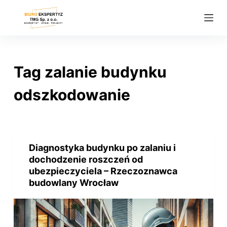
P
r
z
e
j
Tag
zalanie budynku
d
ź
odszkodowanie
d
o
t
r
Diagnostyka budynku po zalaniu i
e
dochodzenie roszczeń od
ś
ubezpieczyciela – Rzeczoznawca
budowlany Wrocław
c
i