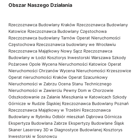
Obszar Naszego Działania
Rzeczoznawca Budowlany Kraków
Rzeczoznawca Budowlany
Katowice
Rzeczoznawca Budowlany Częstochowa
Rzeczoznawca budowlany Tarnów
Operat Nieruchomości
Częstochowa
Rzeczoznawca budowlany we Wrocławiu
Rzeczoznawca Majątkowy Nowy Sącz
Rzeczoznawca
Budowlany w Łodzi
Kosztorys Inwestorski Warszawa
Szkody
Pożarowe Opole
Wycena Nieruchomości Katowice
Operat
Nieruchomości Chrzanów
Wycena Nieruchomości Krzeszowice
Operat nieruchomości Kraków
Operat Szacunkowy
Nieruchomości w Zabrzu
Ocena Stanu Technicznego
Nieruchomości w Zawierciu
Pewny Dom w Chorzowie
Odszkodowanie za Zalanie Mieszkania w Katowicach
Szkody
Górnicze w Rudzie Śląskiej
Rzeczoznawca Budowlany Poznań
Rzeczoznawca Majątkowy w Trzebini
Rzeczoznawca
Budowlany w Rybniku
Odbiór mieszkań Dąbrowa Górnicza
Ekspertyza Budowlana Zabrze
Ekspertyzy Budowlane Śląsk
Skaner Laserowy 3D w Diagnostyce Budowlanej
Kosztorys
Inwestorski w Sosnowcu