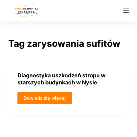
P
r
z
e
j
Tag
zarysowania sufitów
d
ź
d
o
Diagnostyka uszkodzeń stropu w
t
starszych budynkach w Nysie
r
e
Dowiedz się więcej
ś
c
i