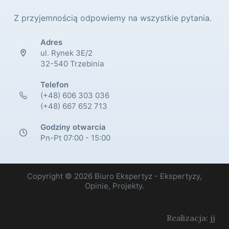
Z przyjemnością odpowiemy na wszystkie pytania.
Adres
ul. Rynek 3E/2
32-540 Trzebinia
Telefon
(+48) 606 303 036
(+48) 667 652 713
Godziny otwarcia
Pn-Pt 07:00 - 15:00
Copyright © 2026 Biuro Ekspertyz - Ekspertyzy,
Opinie, Projekty.
Realizacja: jj