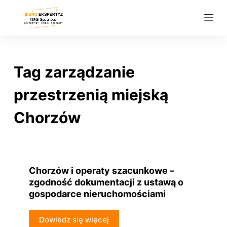
P
r
z
e
j
Tag
zarządzanie
d
ź
przestrzenią miejską
d
Chorzów
o
t
r
e
ś
Chorzów i operaty szacunkowe –
zgodność dokumentacji z ustawą o
c
gospodarce nieruchomościami
i
Dowiedz się więcej