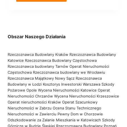
Obszar Naszego Działania
Rzeczoznawca Budowlany Kraków
Rzeczoznawca Budowlany
Katowice
Rzeczoznawca Budowlany Częstochowa
Rzeczoznawca budowlany Tarnów
Operat Nieruchomości
Częstochowa
Rzeczoznawca budowlany we Wrocławiu
Rzeczoznawca Majątkowy Nowy Sącz
Rzeczoznawca
Budowlany w Łodzi
Kosztorys Inwestorski Warszawa
Szkody
Pożarowe Opole
Wycena Nieruchomości Katowice
Operat
Nieruchomości Chrzanów
Wycena Nieruchomości Krzeszowice
Operat nieruchomości Kraków
Operat Szacunkowy
Nieruchomości w Zabrzu
Ocena Stanu Technicznego
Nieruchomości w Zawierciu
Pewny Dom w Chorzowie
Odszkodowanie za Zalanie Mieszkania w Katowicach
Szkody
Górnicze w Rudzie Śląskiej
Rzeczoznawca Budowlany Poznań