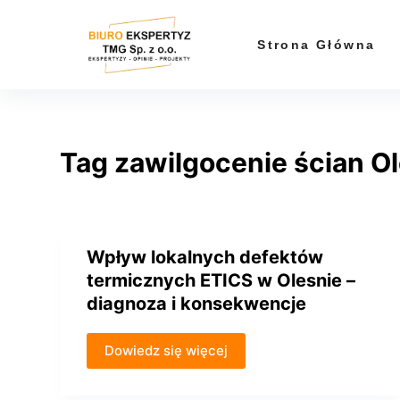
P
r
Strona Główna
z
e
j
d
Tag
zawilgocenie ścian O
ź
d
o
t
r
Wpływ lokalnych defektów
e
termicznych ETICS w Olesnie –
ś
diagnoza i konsekwencje
c
i
Dowiedz się więcej