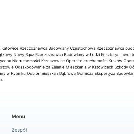
 Katowice
Rzeczoznawca Budowlany Częstochowa
Rzeczoznawca bud
ątkowy Nowy Sącz
Rzeczoznawca Budowlany w Łodzi
Kosztorys Inwest
ycena Nieruchomości Krzeszowice
Operat nieruchomości Kraków
Oper
orzowie
Odszkodowanie za Zalanie Mieszkania w Katowicach
Szkody Gó
any w Rybniku
Odbiór mieszkań Dąbrowa Górnicza
Ekspertyza Budowla
wcu
Menu
Zespół