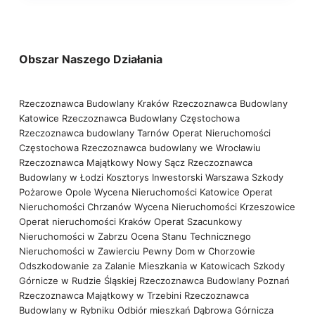
Obszar Naszego Działania
Rzeczoznawca Budowlany Kraków
Rzeczoznawca Budowlany
Katowice
Rzeczoznawca Budowlany Częstochowa
Rzeczoznawca budowlany Tarnów
Operat Nieruchomości
Częstochowa
Rzeczoznawca budowlany we Wrocławiu
Rzeczoznawca Majątkowy Nowy Sącz
Rzeczoznawca
Budowlany w Łodzi
Kosztorys Inwestorski Warszawa
Szkody
Pożarowe Opole
Wycena Nieruchomości Katowice
Operat
Nieruchomości Chrzanów
Wycena Nieruchomości Krzeszowice
Operat nieruchomości Kraków
Operat Szacunkowy
Nieruchomości w Zabrzu
Ocena Stanu Technicznego
Nieruchomości w Zawierciu
Pewny Dom w Chorzowie
Odszkodowanie za Zalanie Mieszkania w Katowicach
Szkody
Górnicze w Rudzie Śląskiej
Rzeczoznawca Budowlany Poznań
Rzeczoznawca Majątkowy w Trzebini
Rzeczoznawca
Budowlany w Rybniku
Odbiór mieszkań Dąbrowa Górnicza