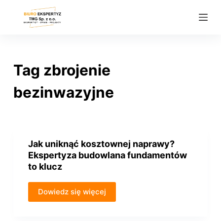
P
r
z
e
j
Tag
zbrojenie
d
ź
bezinwazyjne
d
o
t
r
Jak uniknąć kosztownej naprawy?
e
Ekspertyza budowlana fundamentów
ś
to klucz
c
i
Dowiedz się więcej