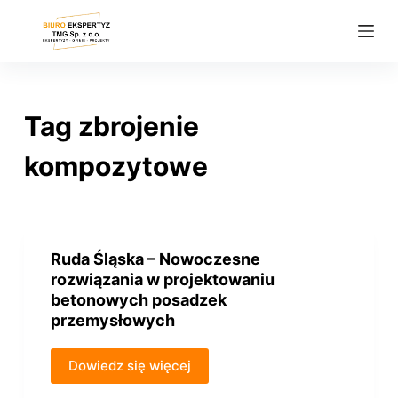
P
r
z
e
j
Tag
zbrojenie
d
ź
kompozytowe
d
o
t
r
Ruda Śląska – Nowoczesne
e
rozwiązania w projektowaniu
ś
betonowych posadzek
przemysłowych
c
i
Dowiedz się więcej