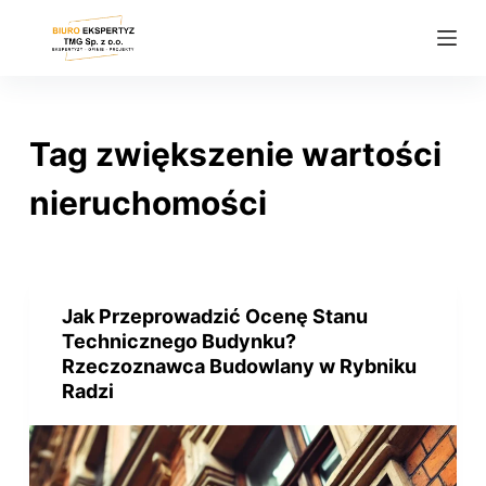
P
r
z
e
j
Tag
zwiększenie wartości
d
ź
nieruchomości
d
o
t
r
Jak Przeprowadzić Ocenę Stanu
e
Technicznego Budynku?
ś
Rzeczoznawca Budowlany w Rybniku
Radzi
c
i