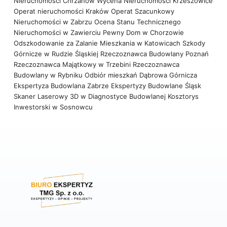
Nieruchomości Chrzanów
Wycena Nieruchomości Krzeszowice
Operat nieruchomości Kraków
Operat Szacunkowy
Nieruchomości w Zabrzu
Ocena Stanu Technicznego
Nieruchomości w Zawierciu
Pewny Dom w Chorzowie
Odszkodowanie za Zalanie Mieszkania w Katowicach
Szkody
Górnicze w Rudzie Śląskiej
Rzeczoznawca Budowlany Poznań
Rzeczoznawca Majątkowy w Trzebini
Rzeczoznawca
Budowlany w Rybniku
Odbiór mieszkań Dąbrowa Górnicza
Ekspertyza Budowlana Zabrze
Ekspertyzy Budowlane Śląsk
Skaner Laserowy 3D w Diagnostyce Budowlanej
Kosztorys
Inwestorski w Sosnowcu