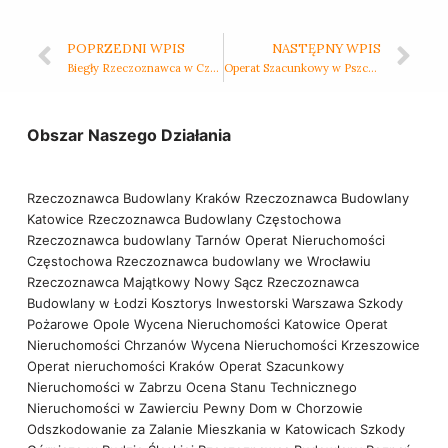
POPRZEDNI WPIS
NASTĘPNY WPIS
Biegły Rzeczoznawca w Częstochowie – Ekspert, Który Rozwiąże Twoje Problemy z Nieruchomością
Operat Szacunkowy w Pszczynie – Klucz do Dokładnej Wyceny Twojej Nieruchomości
Obszar Naszego Działania
Rzeczoznawca Budowlany Kraków
Rzeczoznawca Budowlany
Katowice
Rzeczoznawca Budowlany Częstochowa
Rzeczoznawca budowlany Tarnów
Operat Nieruchomości
Częstochowa
Rzeczoznawca budowlany we Wrocławiu
Rzeczoznawca Majątkowy Nowy Sącz
Rzeczoznawca
Budowlany w Łodzi
Kosztorys Inwestorski Warszawa
Szkody
Pożarowe Opole
Wycena Nieruchomości Katowice
Operat
Nieruchomości Chrzanów
Wycena Nieruchomości Krzeszowice
Operat nieruchomości Kraków
Operat Szacunkowy
Nieruchomości w Zabrzu
Ocena Stanu Technicznego
Nieruchomości w Zawierciu
Pewny Dom w Chorzowie
Odszkodowanie za Zalanie Mieszkania w Katowicach
Szkody