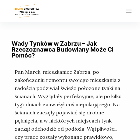
P
r
z
e
j
Wady Tynków w Zabrzu – Jak
d
Rzeczoznawca Budowlany Może Ci
Pomóc?
ź
d
Pan Marek, mieszkaniec Zabrza, po
o
zakończeniu remontu swojego mieszkania z
t
radością podziwiał świeżo położone tynki na
r
ścianach. Wyglądały perfekcyjnie, ale po kilku
e
tygodniach zauważył coś niepokojącego. Na
ś
ścianach zaczęły pojawiać się drobne
c
pęknięcia, a w niektórych miejscach tynk
i
zaczął odchodzić od podłoża. Wątpliwości,
czy prace zostały wykonane prawidłowo,