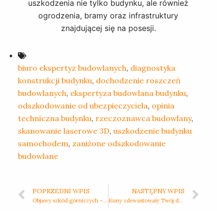
uszkodzenia nie tylko budynku, ale również
ogrodzenia, bramy oraz infrastruktury
znajdującej się na posesji.
biuro ekspertyz budowlanych
,
diagnostyka
konstrukcji budynku
,
dochodzenie roszczeń
budowlanych
,
ekspertyza budowlana budynku
,
odszkodowanie od ubezpieczyciela
,
opinia
techniczna budynku
,
rzeczoznawca budowlany
,
skanowanie laserowe 3D
,
uszkodzenie budynku
samochodem
,
zaniżone odszkodowanie
budowlane
POPRZEDNI WPIS
NASTĘPNY WPIS
Objawy szkód górniczych – jak rozpoznać pierwsze oznaki uszkodzeń budynku?
Kuny zdewastowały Twój dach? Dowiedz się, jak udokumentować szkody i walczyć o odszkodowanie.