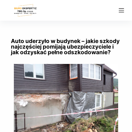
P
r
z
e
j
Auto uderzyło w budynek – jakie szkody
d
najczęściej pomijają ubezpieczyciele i
jak odzyskać pełne odszkodowanie?
ź
d
o
t
r
e
ś
c
i