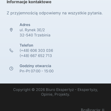
Informacje kontaktowe
Z przyjemnością odpowiemy na wszystkie pytania.
Adres
ul. Rynek 3E/2
32-540 Trzebinia
Telefon
(+48) 606 303 036
(+48) 667 652 713
Godziny otwarcia
Pn-Pt 07:00 - 15:00
Copyright © 2026 Biuro Ekspertyz - Ekspertyzy,
Opinie, Projekty.
Realizacja: jj