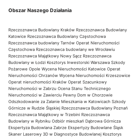
Obszar Naszego Działania
Rzeczoznawca Budowlany Kraków
Rzeczoznawca Budowlany
Katowice
Rzeczoznawca Budowlany Częstochowa
Rzeczoznawca budowlany Tarnów
Operat Nieruchomości
Częstochowa
Rzeczoznawca budowlany we Wrocławiu
Rzeczoznawca Majątkowy Nowy Sącz
Rzeczoznawca
Budowlany w Łodzi
Kosztorys Inwestorski Warszawa
Szkody
Pożarowe Opole
Wycena Nieruchomości Katowice
Operat
Nieruchomości Chrzanów
Wycena Nieruchomości Krzeszowice
Operat nieruchomości Kraków
Operat Szacunkowy
Nieruchomości w Zabrzu
Ocena Stanu Technicznego
Nieruchomości w Zawierciu
Pewny Dom w Chorzowie
Odszkodowanie za Zalanie Mieszkania w Katowicach
Szkody
Górnicze w Rudzie Śląskiej
Rzeczoznawca Budowlany Poznań
Rzeczoznawca Majątkowy w Trzebini
Rzeczoznawca
Budowlany w Rybniku
Odbiór mieszkań Dąbrowa Górnicza
Ekspertyza Budowlana Zabrze
Ekspertyzy Budowlane Śląsk
Skaner Laserowy 3D w Diagnostyce Budowlanej
Kosztorys