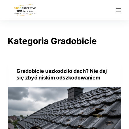
P
r
z
e
j
Kategoria
Gradobicie
d
ź
d
o
Gradobicie uszkodziło dach? Nie daj
t
się zbyć niskim odszkodowaniem
r
e
ś
c
i