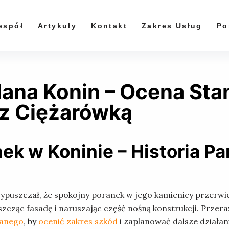
espół
Artykuły
Kontakt
Zakres Usług
Po
ana Konin – Ocena St
 z Ciężarówką
ek w Koninie – Historia P
ypuszczał, że spokojny poranek w jego kamienicy przerwie g
szcząc fasadę i naruszając część nośną konstrukcji. Prz
lanego
, by
ocenić zakres szkód
i zaplanować dalsze działan