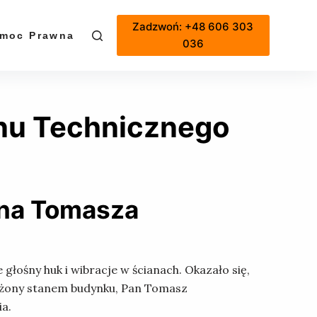
Zadzwoń: +48 606 303
moc Prawna
Cennik
036
anu Technicznego
ana Tomasza
łośny huk i wibracje w ścianach. Okazało się,
erażony stanem budynku, Pan Tomasz
ia.