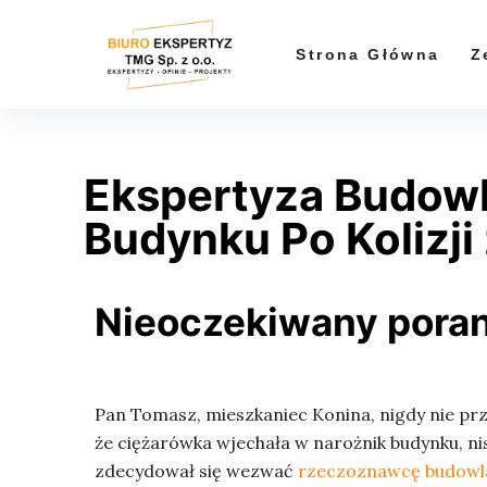
P
r
Strona Główna
Z
z
e
j
d
Ekspertyza Budowl
ź
d
Budynku Po Kolizji
o
t
r
Nieoczekiwany poran
e
ś
c
Pan Tomasz, mieszkaniec Konina, nigdy nie prz
i
że ciężarówka wjechała w narożnik budynku, ni
zdecydował się wezwać
rzeczoznawcę budow