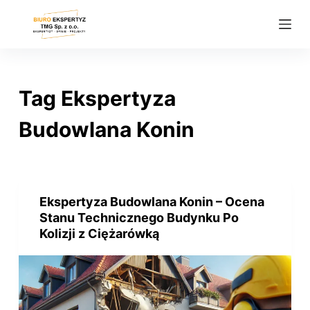
P
r
z
e
j
Tag
Ekspertyza
d
ź
Budowlana Konin
d
o
t
r
Ekspertyza Budowlana Konin – Ocena
e
Stanu Technicznego Budynku Po
ś
Kolizji z Ciężarówką
c
i