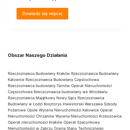
Dowiedz się więcej
Obszar Naszego Działania
Rzeczoznawca Budowlany Kraków
Rzeczoznawca Budowlany
Katowice
Rzeczoznawca Budowlany Częstochowa
Rzeczoznawca budowlany Tarnów
Operat Nieruchomości
Częstochowa
Rzeczoznawca budowlany we Wrocławiu
Rzeczoznawca Majątkowy Nowy Sącz
Rzeczoznawca
Budowlany w Łodzi
Kosztorys Inwestorski Warszawa
Szkody
Pożarowe Opole
Wycena Nieruchomości Katowice
Operat
Nieruchomości Chrzanów
Wycena Nieruchomości Krzeszowice
Operat nieruchomości Kraków
Operat Szacunkowy
Nieruchomości w Zabrzu
Ocena Stanu Technicznego