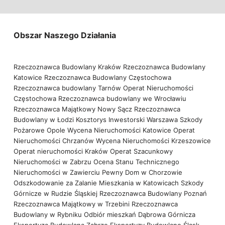
Obszar Naszego Działania
Rzeczoznawca Budowlany Kraków
Rzeczoznawca Budowlany
Katowice
Rzeczoznawca Budowlany Częstochowa
Rzeczoznawca budowlany Tarnów
Operat Nieruchomości
Częstochowa
Rzeczoznawca budowlany we Wrocławiu
Rzeczoznawca Majątkowy Nowy Sącz
Rzeczoznawca
Budowlany w Łodzi
Kosztorys Inwestorski Warszawa
Szkody
Pożarowe Opole
Wycena Nieruchomości Katowice
Operat
Nieruchomości Chrzanów
Wycena Nieruchomości Krzeszowice
Operat nieruchomości Kraków
Operat Szacunkowy
Nieruchomości w Zabrzu
Ocena Stanu Technicznego
Nieruchomości w Zawierciu
Pewny Dom w Chorzowie
Odszkodowanie za Zalanie Mieszkania w Katowicach
Szkody
Górnicze w Rudzie Śląskiej
Rzeczoznawca Budowlany Poznań
Rzeczoznawca Majątkowy w Trzebini
Rzeczoznawca
Budowlany w Rybniku
Odbiór mieszkań Dąbrowa Górnicza