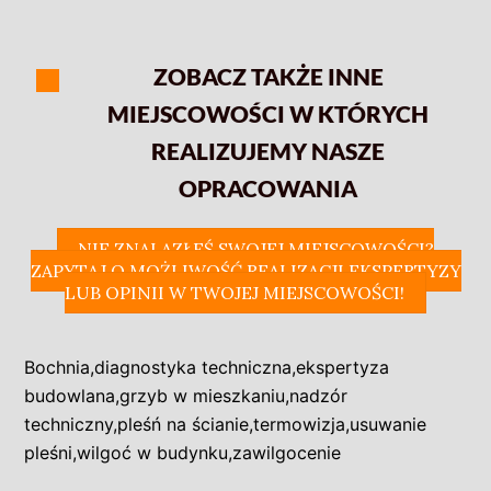
ZOBACZ TAKŻE INNE
MIEJSCOWOŚCI W KTÓRYCH
REALIZUJEMY NASZE
OPRACOWANIA
NIE ZNALAZŁEŚ SWOJEJ MIEJSCOWOŚCI?
ZAPYTAJ O MOŻLIWOŚĆ REALIZACJI EKSPERTYZY
LUB OPINII W TWOJEJ MIEJSCOWOŚCI!
Bochnia
,
diagnostyka techniczna
,
ekspertyza
budowlana
,
grzyb w mieszkaniu
,
nadzór
techniczny
,
pleśń na ścianie
,
termowizja
,
usuwanie
pleśni
,
wilgoć w budynku
,
zawilgocenie