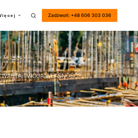
Zadzwoń: +48 606 303 036
Więcej
T WARTA TWOJA WŁASNOŚĆ?