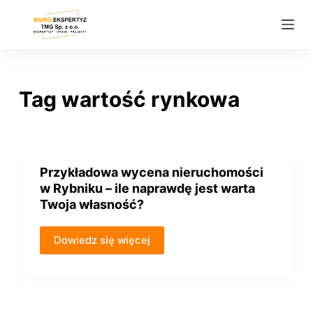
P
r
z
e
j
Tag
wartość rynkowa
d
ź
d
o
Przykładowa wycena nieruchomości
t
w Rybniku – ile naprawdę jest warta
r
Twoja własność?
e
ś
Dowiedz się więcej
c
i