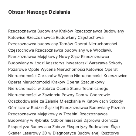
Obszar Naszego Działania
Rzeczoznawca Budowlany Kraków
Rzeczoznawca Budowlany
Katowice
Rzeczoznawca Budowlany Częstochowa
Rzeczoznawca budowlany Tarnów
Operat Nieruchomości
Częstochowa
Rzeczoznawca budowlany we Wrocławiu
Rzeczoznawca Majątkowy Nowy Sącz
Rzeczoznawca
Budowlany w Łodzi
Kosztorys Inwestorski Warszawa
Szkody
Pożarowe Opole
Wycena Nieruchomości Katowice
Operat
Nieruchomości Chrzanów
Wycena Nieruchomości Krzeszowice
Operat nieruchomości Kraków
Operat Szacunkowy
Nieruchomości w Zabrzu
Ocena Stanu Technicznego
Nieruchomości w Zawierciu
Pewny Dom w Chorzowie
Odszkodowanie za Zalanie Mieszkania w Katowicach
Szkody
Górnicze w Rudzie Śląskiej
Rzeczoznawca Budowlany Poznań
Rzeczoznawca Majątkowy w Trzebini
Rzeczoznawca
Budowlany w Rybniku
Odbiór mieszkań Dąbrowa Górnicza
Ekspertyza Budowlana Zabrze
Ekspertyzy Budowlane Śląsk
Skaner Laserowy 3D w Diagnostyce Budowlanej
Kosztorys